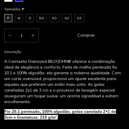
Tamanho:
P
P
M
G
GG
XG
G2
G3
Descrição
A Camiseta Oversized BILLYJOHN® oferece a combinação
ideal de elegância e conforto. Feita de malha penteada fio
20.1 e 100% algodão, ela garante a máxima qualidade. Com
um corte oversized, proporciona um ajuste excelente para
aqueles que preferem um estilo mais solto. As golas
caneladas 2x1 de 3 cm e o processo de lavagem especial
asseguram um toque suave, um aroma agradável e evitam
encolhimento.
Fio 20.1 penteado, 100% algodão, golas canelada 2×1 de
3cm e Gramatura: 210 g/m².