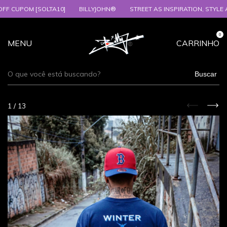
POM [SOLTA10]
BILLYJOHN®
STREET AS INSPIRATION, STYLE AS EXP
0
MENU
CARRINHO
Buscar
1
/
13