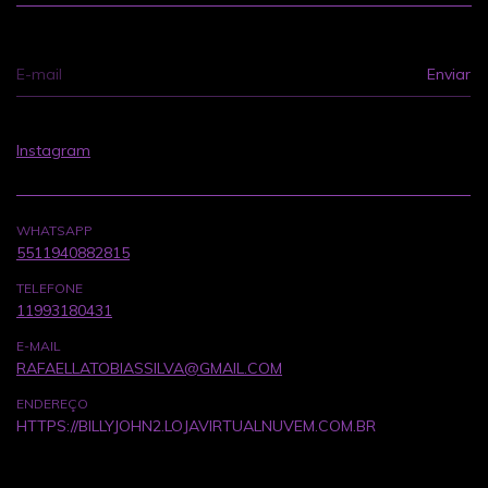
Instagram
WHATSAPP
5511940882815
TELEFONE
11993180431
E-MAIL
RAFAELLATOBIASSILVA@GMAIL.COM
ENDEREÇO
HTTPS://BILLYJOHN2.LOJAVIRTUALNUVEM.COM.BR