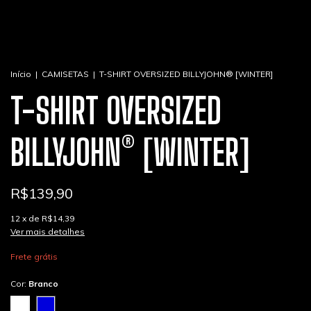
Início
|
CAMISETAS
|
T-SHIRT OVERSIZED BILLYJOHN® [WINTER]
T-SHIRT OVERSIZED
BILLYJOHN® [WINTER]
R$139,90
12
x de
R$14,39
Ver mais detalhes
Frete grátis
Cor:
Branco