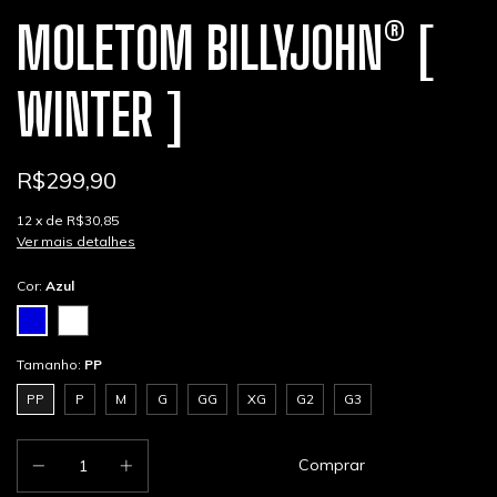
MOLETOM BILLYJOHN® [
WINTER ]
R$299,90
12
x de
R$30,85
Ver mais detalhes
Cor:
Azul
Tamanho:
PP
PP
P
M
G
GG
XG
G2
G3