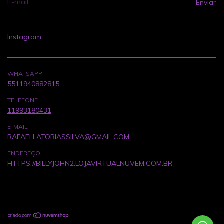
Instagram
WHATSAPP
5511940882815
TELEFONE
11993180431
E-MAIL
RAFAELLATOBIASSILVA@GMAIL.COM
ENDEREÇO
HTTPS://BILLYJOHN2.LOJAVIRTUALNUVEM.COM.BR