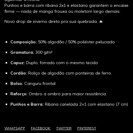
Punhos e barra com ribana 2x1 e elastano garantem o encaixe
firme — nada de manga frouxa ou moletom largo demais.
Novo drop de inverno direto pra sua quebrada. 🔥
Composição:
50% algodão / 50% poliéster peluciado
Gramatura:
300 g/m²
Capuz:
Duplo, forrado com o mesmo tecido
Cordão:
Roliço de algodão com ponteiras de ferro
Bolso:
Canguru frontal
Reforço:
Ombro a ombro para maior resistência
Punhos e Barra:
Ribana canelada 2×1 com elastano (7 cm)
WHATSAPP
FACEBOOK
TWITTER
PINTEREST