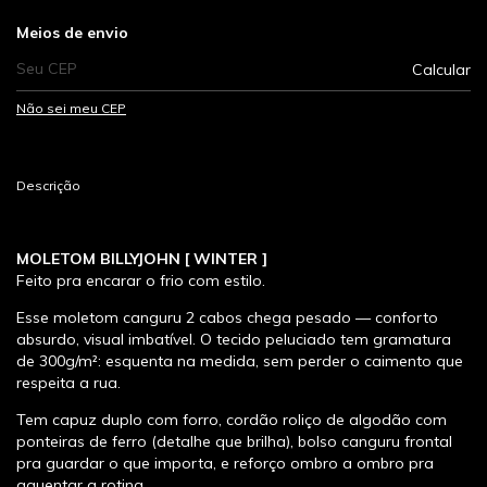
Entregas para o CEP:
Meios de envio
Calcular
Não sei meu CEP
Descrição
MOLETOM BILLYJOHN [ WINTER ]
Feito pra encarar o frio com estilo.
Esse moletom canguru 2 cabos chega pesado — conforto
absurdo, visual imbatível. O tecido peluciado tem gramatura
de 300g/m²: esquenta na medida, sem perder o caimento que
respeita a rua.
Tem capuz duplo com forro, cordão roliço de algodão com
ponteiras de ferro (detalhe que brilha), bolso canguru frontal
pra guardar o que importa, e reforço ombro a ombro pra
aguentar a rotina.