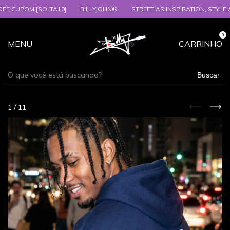
POM [SOLTA10]
BILLYJOHN®
STREET AS INSPIRATION, STYLE AS EXP
0
MENU
CARRINHO
Buscar
1
/
11